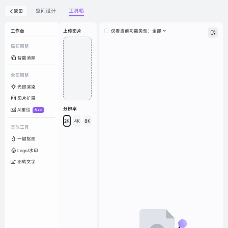
空间设计
工具箱
返回
仅看当前功能
工作台
上传图片
类型：
全部
局部调整
智能消除
全图调整
光照渲染
图片扩展
分辨率
AI重绘
New
2K
4K
8K
其他工具
一键抠图
Logo/水印
图转文字